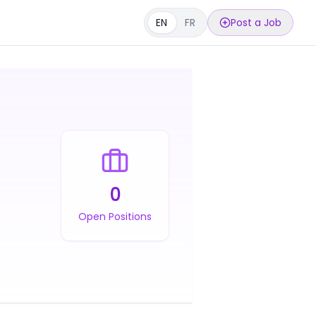
EN
FR
Post a Job
0
Open Positions