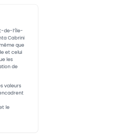
t-de-l‘Île-
ta Cabrini
de même que
e et celui
ue les
ation de
s valeurs
i encadrent
et le