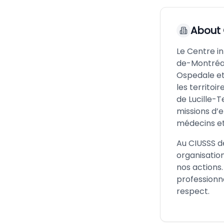
About
Le Centre in
de-Montréal
Ospedale et
les territoi
de Lucille-T
missions d’
médecins et
Au CIUSSS d
organisation
nos actions.
professionna
respect.