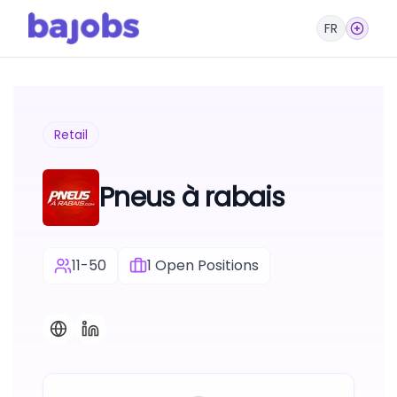
FR
Retail
Pneus à rabais
11-50
1
Open Positions